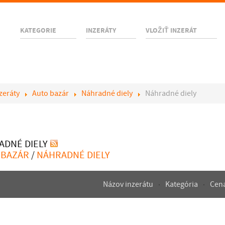
KATEGORIE
INZERÁTY
VLOŽIŤ INZERÁT
zeráty
Auto bazár
Náhradné diely
Náhradné diely
ADNÉ DIELY
 BAZÁR
/
NÁHRADNÉ DIELY
Názov inzerátu
Kategória
Cen