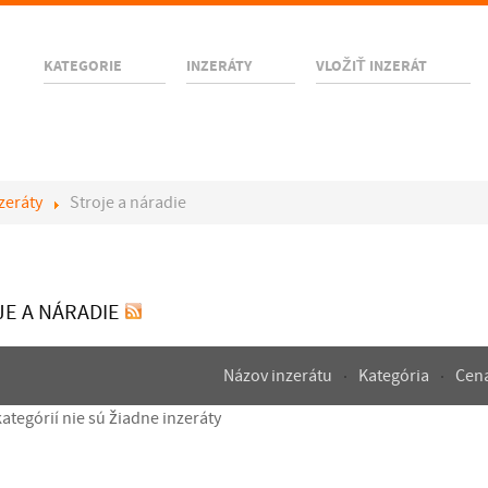
KATEGORIE
INZERÁTY
VLOŽIŤ INZERÁT
zeráty
Stroje a náradie
E A NÁRADIE
Názov inzerátu
Kategória
Cen
kategórií nie sú žiadne inzeráty