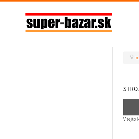
In
STROJ
V tejto 