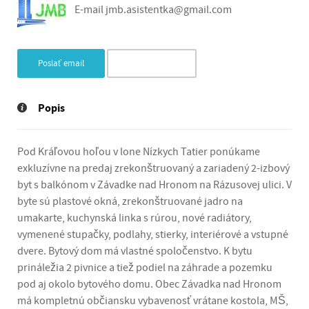
E-mail
jmb.asistentka@gmail.com
Poslať email
Nahlásiť inzerát
Popis
Pod Kráľovou hoľou v lone Nízkych Tatier ponúkame
exkluzívne na predaj zrekonštruovaný a zariadený 2-izbový
byt s balkónom v Závadke nad Hronom na Rázusovej ulici. V
byte sú plastové okná, zrekonštruované jadro na
umakarte, kuchynská linka s rúrou, nové radiátory,
vymenené stupačky, podlahy, stierky, interiérové a vstupné
dvere. Bytový dom má vlastné spoločenstvo. K bytu
prináležia 2 pivnice a tiež podiel na záhrade a pozemku
pod aj okolo bytového domu. Obec Závadka nad Hronom
má kompletnú občiansku vybavenosť vrátane kostola, MŠ,