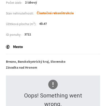
2 izbový
Počet izieb:
Čiastočná rekonštrukcia
Stav nehnuteľnosti:
49.47
Úžitková plocha (m²):
3711
ID ponuky:
Mesto
Brezno, Banskobystrický kraj, Slovensko
Závadka nad Hronom
Oops! Something went
wrong.