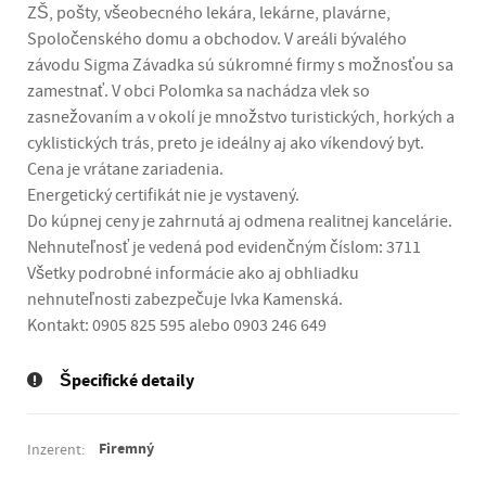
ZŠ, pošty, všeobecného lekára, lekárne, plavárne,
Spoločenského domu a obchodov. V areáli bývalého
závodu Sigma Závadka sú súkromné firmy s možnosťou sa
zamestnať. V obci Polomka sa nachádza vlek so
zasnežovaním a v okolí je množstvo turistických, horkých a
cyklistických trás, preto je ideálny aj ako víkendový byt.
Cena je vrátane zariadenia.
Energetický certifikát nie je vystavený.
Do kúpnej ceny je zahrnutá aj odmena realitnej kancelárie.
Nehnuteľnosť je vedená pod evidenčným číslom: 3711
Všetky podrobné informácie ako aj obhliadku
nehnuteľnosti zabezpečuje Ivka Kamenská.
Kontakt: 0905 825 595 alebo 0903 246 649
Špecifické detaily
Firemný
Inzerent: