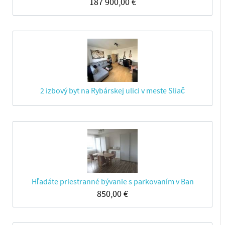
187 900,00
€
2 izbový byt na Rybárskej ulici v meste Sliač
Hľadáte priestranné bývanie s parkovaním v Ban
850,00
€